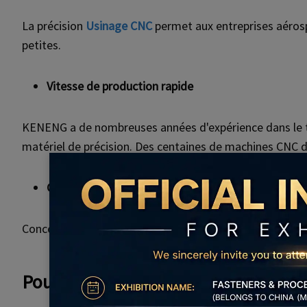
La précision
Usinage CNC
permet aux entreprises aérosp
petites.
Vitesse de production rapide
KENENG a de nombreuses années d'expérience dans le tr
matériel de précision. Des centaines de machines CNC d
Custom Design
Concevoir et produire tous prototypes et pièces aérospa
Pourquoi choisir les pièces de fixa