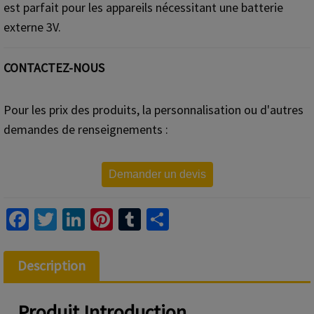
est parfait pour les appareils nécessitant une batterie
externe 3V.
CONTACTEZ-NOUS
Pour les prix des produits, la personnalisation ou d'autres
demandes de renseignements :
Demander un devis
Fa
T
Li
Pi
T
S
ce
wi
n
nt
u
h
b
tt
ke
er
m
ar
Description
o
er
dI
es
bl
e
o
n
t
r
Produit
Introduction