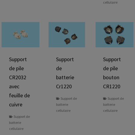
cellulaire
Support
Support
Support
de pile
de
de pile
CR2032
batterie
bouton
avec
Cr1220
CR1220
feuille de
Support de
Support de
cuivre
batterie
batterie
cellulaire
cellulaire
Support de
batterie
cellulaire