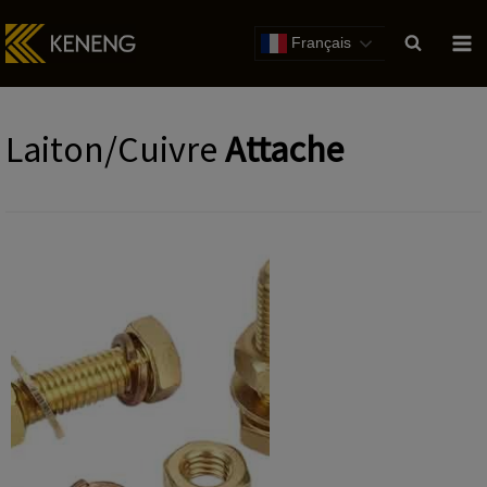
Passer
au
Français
contenu
Laiton/Cuivre
Attache