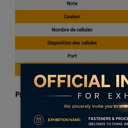
Note
Couleur
Nombre de cellules
Disposition des cellules
Port
MOQ
Produit
Fonctionnalité et applicat
Ce support de 4 piles AA avec ressorts et interru
Le côté opposé est le même que sur l'image mo
La source d'alimentation externe parfaite pour l