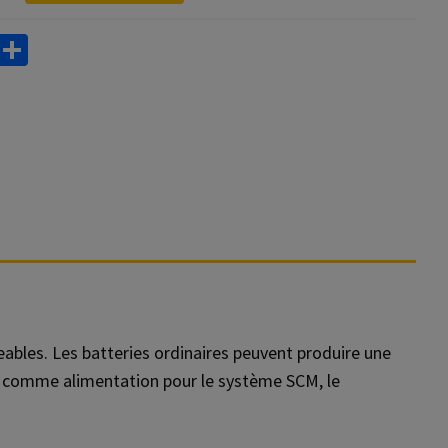
T
S
u
h
m
ar
bl
e
geables. Les batteries ordinaires peuvent produire une
sée comme alimentation pour le système SCM, le