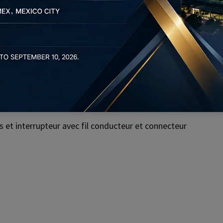
 un système de micro-ordinateur monopuce, un système Ardu
s et interrupteur avec fil conducteur et connecteur