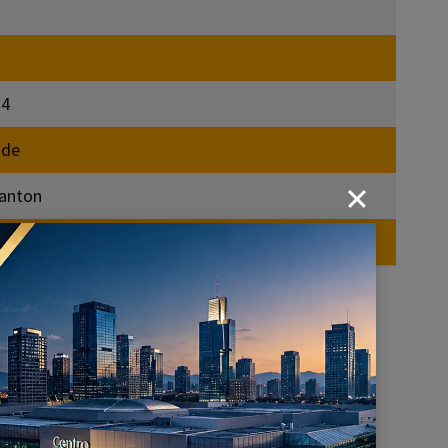
 4
ide
anton
s
4 = 6 V)