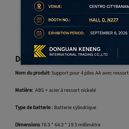
Contient quatre piles AA.
Facile à installer, pratique à utiliser.
Matière plastique de haute qualité.
La source d'alimentation externe parfaite pour
de piste, un véhicule à chenilles RP5.
Détails du produit
Nom du produit:
Support pour 4 piles AA avec ressort
Matière:
ABS + acier à ressort nickelé
Type de batterie :
Batterie cylindrique
Dimensions
70.3 * 64.3 * 19.5 millimètre