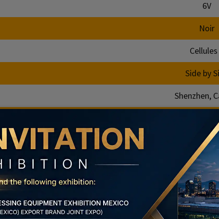
6V
Noir
Cellules
Side by S
Shenzhen, C
2000pc
ion
pteur peut être transformé en sortie de batterie 6 V (1.5 V X 
ntrée.
e bricolage électronique.