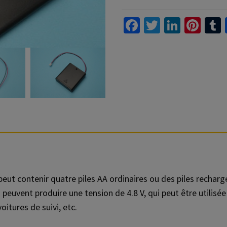
Fa
T
Li
Pi
ce
wi
n
nt
b
tt
ke
er
o
er
dI
es
o
n
t
r
k
 peut contenir quatre piles AA ordinaires ou des piles rechar
s peuvent produire une tension de 4.8 V, qui peut être utili
oitures de suivi, etc.