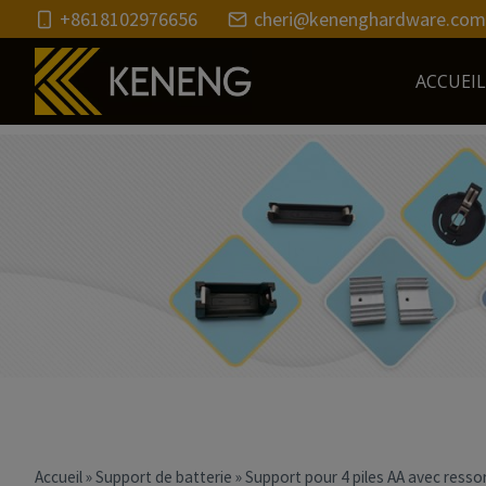
Passer
+8618102976656
cheri@kenenghardware.com
au
contenu
ACCUEIL
Accueil
»
Support de batterie
»
Support pour 4 piles AA avec ressor